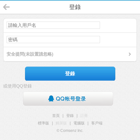
登錄
安全提問(未設置請忽略)
登錄
或使用QQ登錄
首頁
|
登錄
|
註冊
標準版
|
觸屏版
|
電腦版
|
客戶端
© Comsenz Inc.