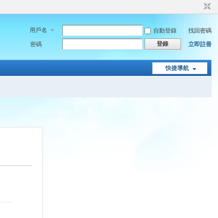
用戶名
自動登錄
找回密碼
登錄
密碼
立即註冊
快捷導航