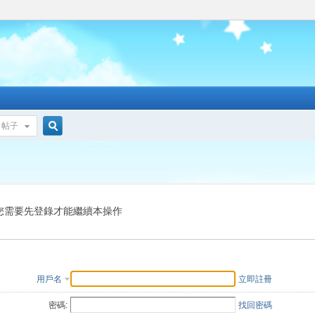
帖子
搜
索
您需要先登錄才能繼續本操作
用戶名
立即註冊
密碼:
找回密碼