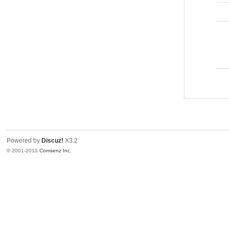
Powered by
Discuz!
X3.2
© 2001-2013
Comsenz Inc.