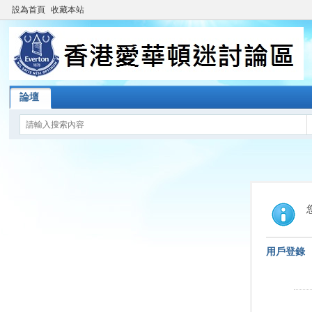
設為首頁
收藏本站
論壇
用戶登錄