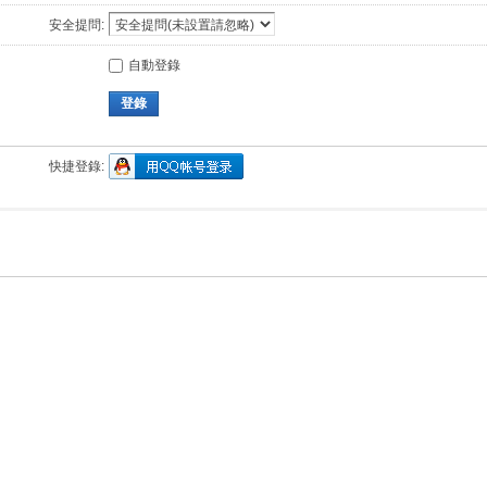
安全提問:
自動登錄
登錄
快捷登錄: