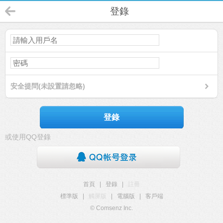
登錄
安全提問(未設置請忽略)
登錄
或使用QQ登錄
首頁
|
登錄
|
註冊
標準版
|
觸屏版
|
電腦版
|
客戶端
© Comsenz Inc.