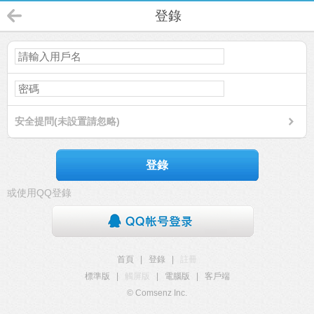
登錄
安全提問(未設置請忽略)
登錄
或使用QQ登錄
首頁
|
登錄
|
註冊
標準版
|
觸屏版
|
電腦版
|
客戶端
© Comsenz Inc.