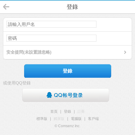
登錄
安全提問(未設置請忽略)
登錄
或使用QQ登錄
首頁
|
登錄
|
註冊
標準版
|
觸屏版
|
電腦版
|
客戶端
© Comsenz Inc.