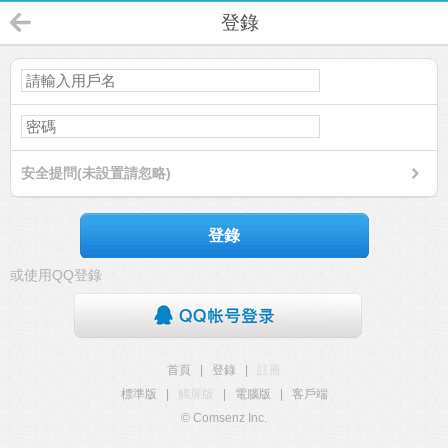
登錄
安全提問(未設置請忽略)
登錄
或使用QQ登錄
首頁
|
登錄
|
註冊
標準版
|
觸屏版
|
電腦版
|
客戶端
© Comsenz Inc.