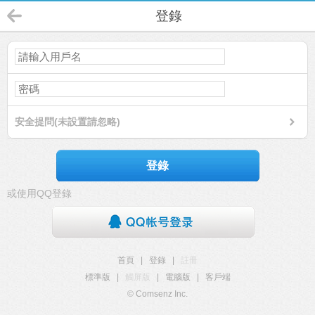
登錄
安全提問(未設置請忽略)
登錄
或使用QQ登錄
首頁
|
登錄
|
註冊
標準版
|
觸屏版
|
電腦版
|
客戶端
© Comsenz Inc.