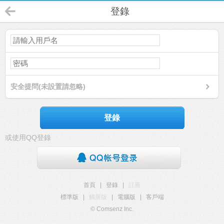
登錄
安全提問(未設置請忽略)
登錄
或使用QQ登錄
首頁
|
登錄
|
註冊
標準版
|
觸屏版
|
電腦版
|
客戶端
© Comsenz Inc.