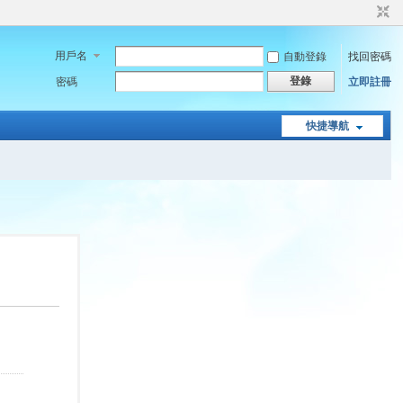
用戶名
自動登錄
找回密碼
登錄
密碼
立即註冊
快捷導航