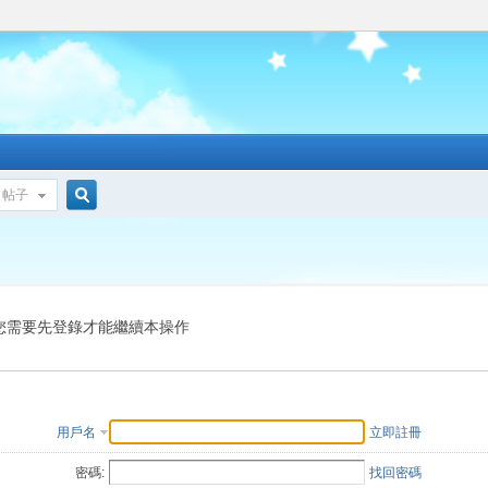
帖子
搜
索
您需要先登錄才能繼續本操作
用戶名
立即註冊
密碼:
找回密碼