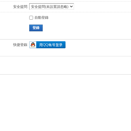
安全提問:
自動登錄
登錄
快捷登錄: