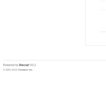
Powered by
Discuz!
X3.2
© 2001-2013
Comsenz Inc.