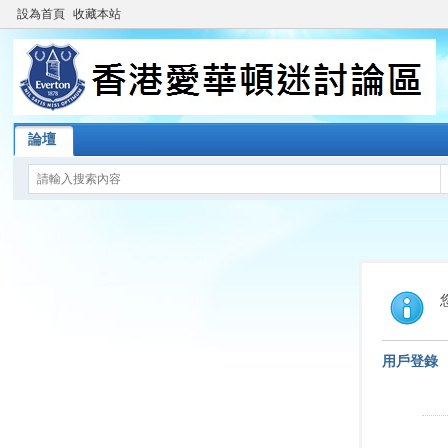
設為首頁
收藏本站
論壇
用戶登錄