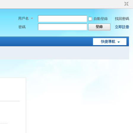
用戶名
自動登錄
找回密碼
登錄
密碼
立即註冊
快捷導航