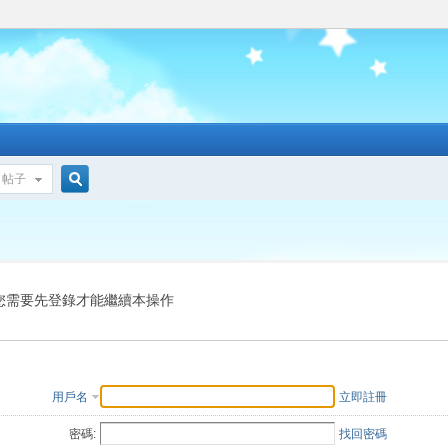
帖子
搜
索
您需要先登錄才能繼續本操作
用戶名
立即註冊
密碼:
找回密碼