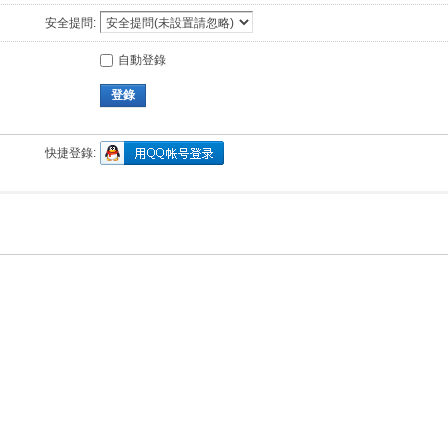
安全提問:
自動登錄
登錄
快捷登錄: