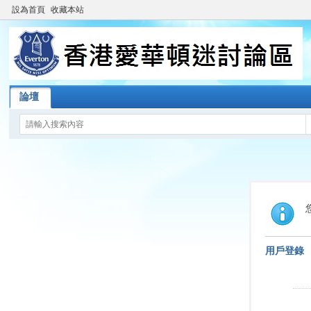
設為首頁
收藏本站
論壇
用戶登錄