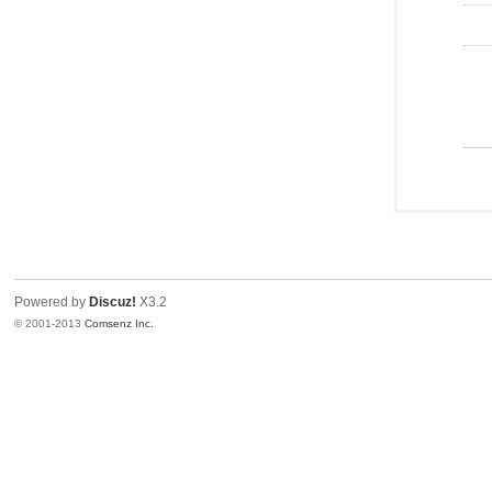
Powered by
Discuz!
X3.2
© 2001-2013
Comsenz Inc.