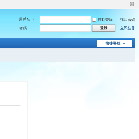
用戶名
自動登錄
找回密碼
登錄
密碼
立即註冊
快捷導航