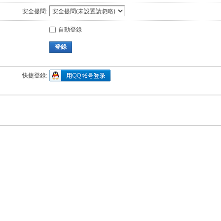
安全提問:
自動登錄
登錄
快捷登錄: