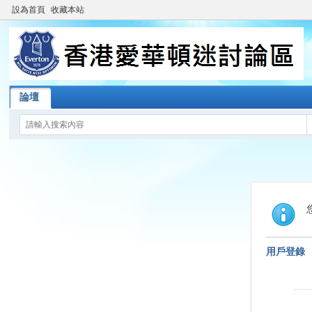
設為首頁
收藏本站
論壇
用戶登錄