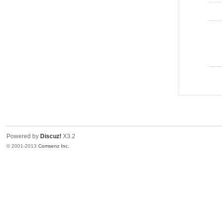
Powered by
Discuz!
X3.2
© 2001-2013
Comsenz Inc.