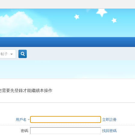
帖子
搜
索
您需要先登錄才能繼續本操作
用戶名
立即註冊
密碼:
找回密碼