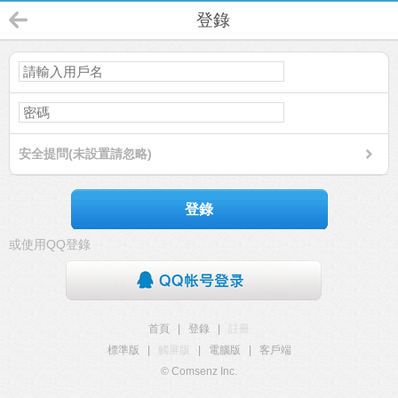
登錄
安全提問(未設置請忽略)
登錄
或使用QQ登錄
首頁
|
登錄
|
註冊
標準版
|
觸屏版
|
電腦版
|
客戶端
© Comsenz Inc.