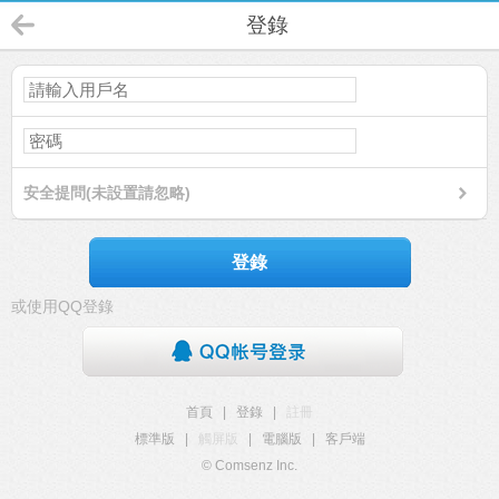
登錄
安全提問(未設置請忽略)
登錄
或使用QQ登錄
首頁
|
登錄
|
註冊
標準版
|
觸屏版
|
電腦版
|
客戶端
© Comsenz Inc.