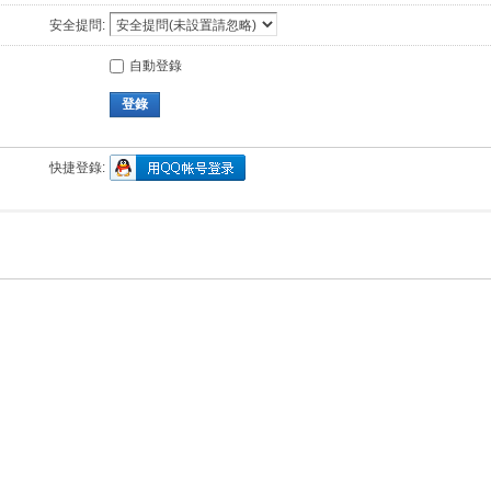
安全提問:
自動登錄
登錄
快捷登錄: