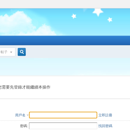
帖子
搜
索
您需要先登錄才能繼續本操作
用戶名
立即註冊
密碼:
找回密碼