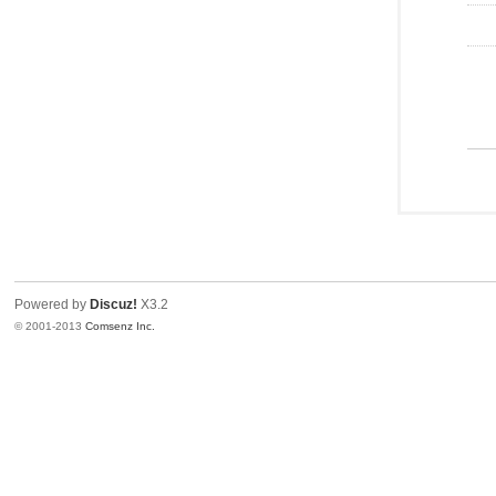
Powered by
Discuz!
X3.2
© 2001-2013
Comsenz Inc.