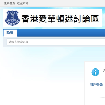
設為首頁
收藏本站
論壇
用戶登錄