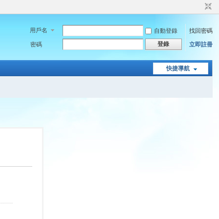
用戶名
自動登錄
找回密碼
登錄
密碼
立即註冊
快捷導航