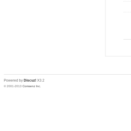
Powered by
Discuz!
X3.2
© 2001-2013
Comsenz Inc.