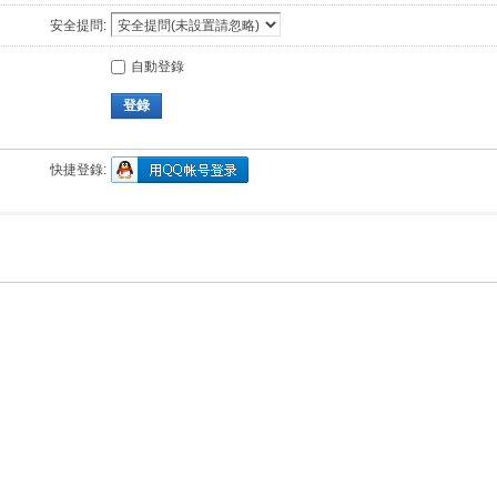
安全提問:
自動登錄
登錄
快捷登錄: