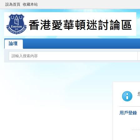
設為首頁
收藏本站
論壇
用戶登錄