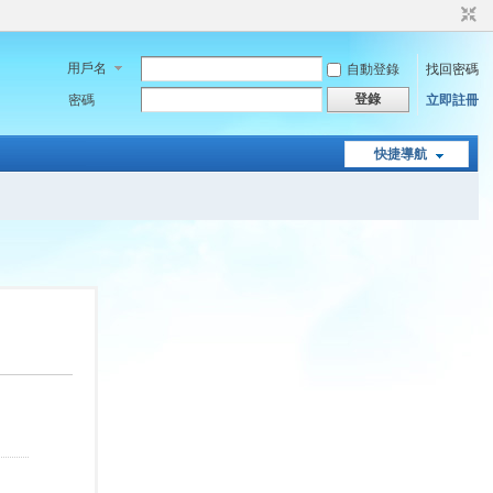
用戶名
自動登錄
找回密碼
登錄
密碼
立即註冊
快捷導航