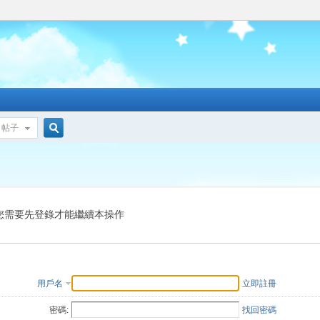
帖子
搜
索
您需要先登錄才能繼續本操作
用戶名
立即註冊
密碼:
找回密碼