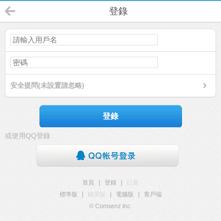
登錄
安全提問(未設置請忽略)
登錄
或使用QQ登錄
首頁
|
登錄
|
註冊
標準版
|
觸屏版
|
電腦版
|
客戶端
© Comsenz Inc.