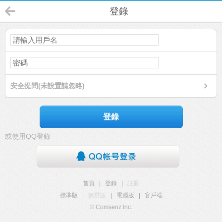
登錄
安全提問(未設置請忽略)
登錄
或使用QQ登錄
首頁
|
登錄
|
註冊
標準版
|
觸屏版
|
電腦版
|
客戶端
© Comsenz Inc.