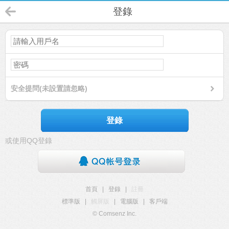
登錄
安全提問(未設置請忽略)
登錄
或使用QQ登錄
首頁
|
登錄
|
註冊
標準版
|
觸屏版
|
電腦版
|
客戶端
© Comsenz Inc.