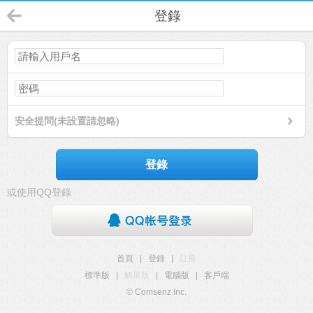
登錄
安全提問(未設置請忽略)
登錄
或使用QQ登錄
首頁
|
登錄
|
註冊
標準版
|
觸屏版
|
電腦版
|
客戶端
© Comsenz Inc.