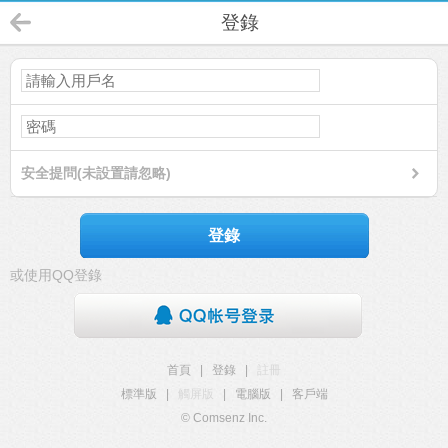
登錄
安全提問(未設置請忽略)
登錄
或使用QQ登錄
首頁
|
登錄
|
註冊
標準版
|
觸屏版
|
電腦版
|
客戶端
© Comsenz Inc.