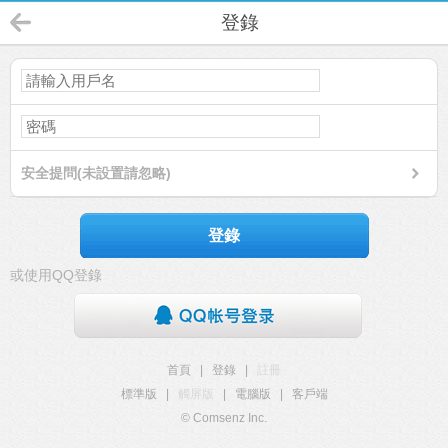
登錄
安全提問(未設置請忽略)
登錄
或使用QQ登錄
首頁
|
登錄
|
註冊
標準版
|
觸屏版
|
電腦版
|
客戶端
© Comsenz Inc.