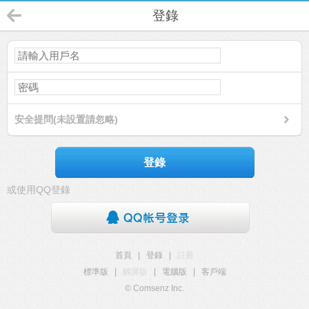
登錄
安全提問(未設置請忽略)
登錄
或使用QQ登錄
首頁
|
登錄
|
註冊
標準版
|
觸屏版
|
電腦版
|
客戶端
© Comsenz Inc.