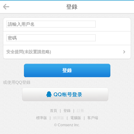
登錄
安全提問(未設置請忽略)
登錄
或使用QQ登錄
首頁
|
登錄
|
註冊
標準版
|
觸屏版
|
電腦版
|
客戶端
© Comsenz Inc.