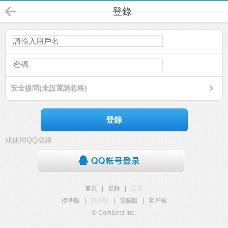
登錄
安全提問(未設置請忽略)
登錄
或使用QQ登錄
首頁
|
登錄
|
註冊
標準版
|
觸屏版
|
電腦版
|
客戶端
© Comsenz Inc.