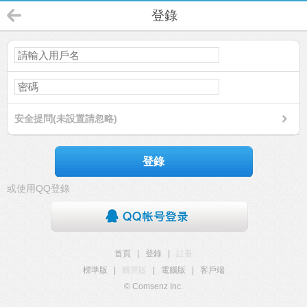
登錄
安全提問(未設置請忽略)
登錄
或使用QQ登錄
首頁
|
登錄
|
註冊
標準版
|
觸屏版
|
電腦版
|
客戶端
© Comsenz Inc.