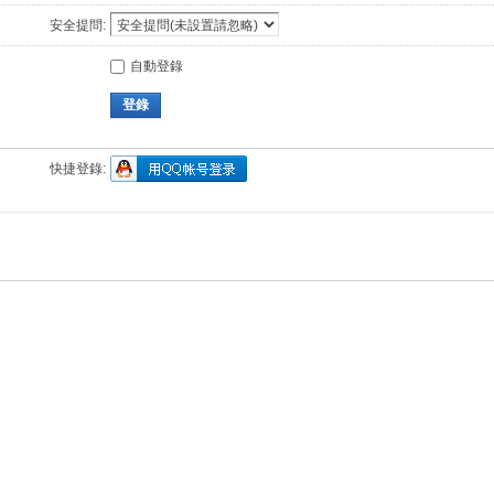
安全提問:
自動登錄
登錄
快捷登錄: