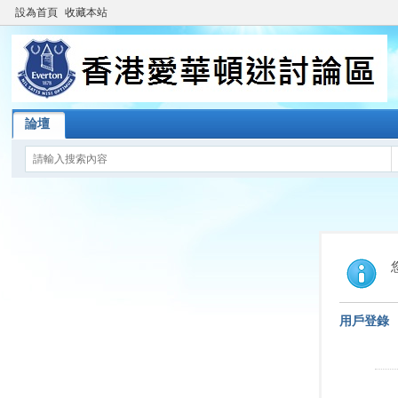
設為首頁
收藏本站
論壇
用戶登錄