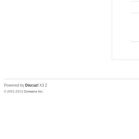
Powered by
Discuz!
X3.2
© 2001-2013
Comsenz Inc.