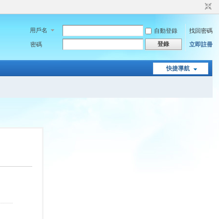
用戶名
自動登錄
找回密碼
登錄
密碼
立即註冊
快捷導航