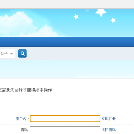
帖子
搜
索
您需要先登錄才能繼續本操作
用戶名
立即註冊
密碼:
找回密碼