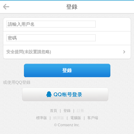
登錄
安全提問(未設置請忽略)
登錄
或使用QQ登錄
首頁
|
登錄
|
註冊
標準版
|
觸屏版
|
電腦版
|
客戶端
© Comsenz Inc.