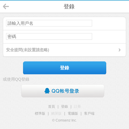
登錄
安全提問(未設置請忽略)
登錄
或使用QQ登錄
首頁
|
登錄
|
註冊
標準版
|
觸屏版
|
電腦版
|
客戶端
© Comsenz Inc.