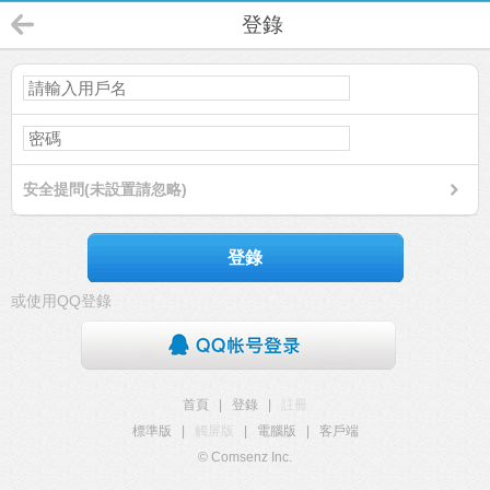
登錄
安全提問(未設置請忽略)
登錄
或使用QQ登錄
首頁
|
登錄
|
註冊
標準版
|
觸屏版
|
電腦版
|
客戶端
© Comsenz Inc.