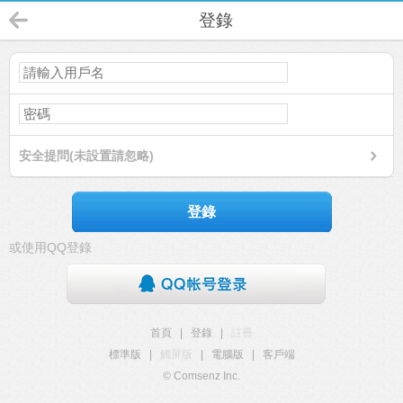
登錄
安全提問(未設置請忽略)
登錄
或使用QQ登錄
首頁
|
登錄
|
註冊
標準版
|
觸屏版
|
電腦版
|
客戶端
© Comsenz Inc.