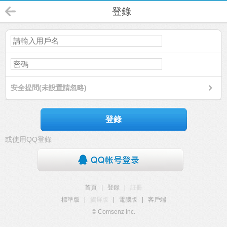
登錄
安全提問(未設置請忽略)
登錄
或使用QQ登錄
首頁
|
登錄
|
註冊
標準版
|
觸屏版
|
電腦版
|
客戶端
© Comsenz Inc.