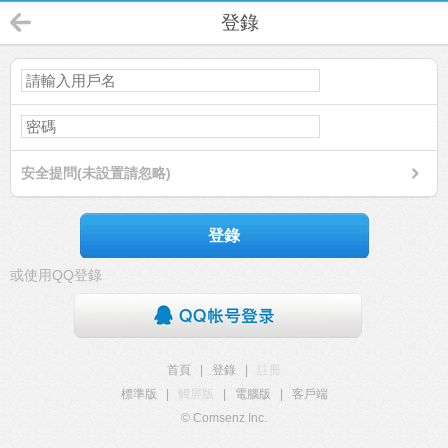
登錄
安全提問(未設置請忽略)
登錄
或使用QQ登錄
首頁
|
登錄
|
註冊
標準版
|
觸屏版
|
電腦版
|
客戶端
© Comsenz Inc.