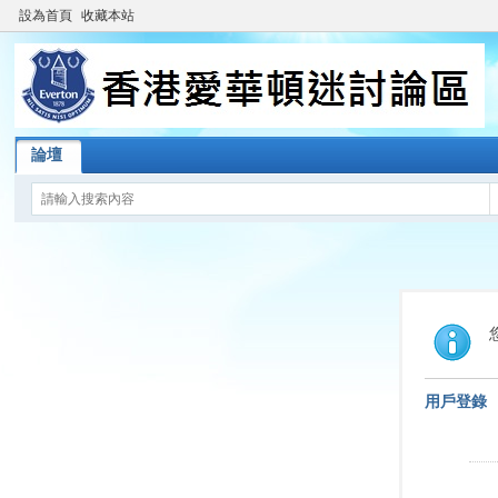
設為首頁
收藏本站
論壇
用戶登錄