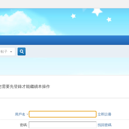
帖子
搜
索
您需要先登錄才能繼續本操作
用戶名
立即註冊
密碼:
找回密碼