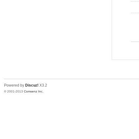
Powered by
Discuz!
X3.2
© 2001-2013
Comsenz Inc.