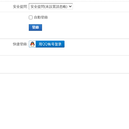
安全提問:
自動登錄
登錄
快捷登錄: