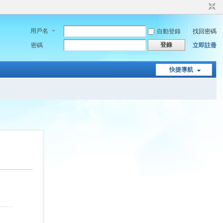
用戶名
自動登錄
找回密碼
登錄
密碼
立即註冊
快捷導航