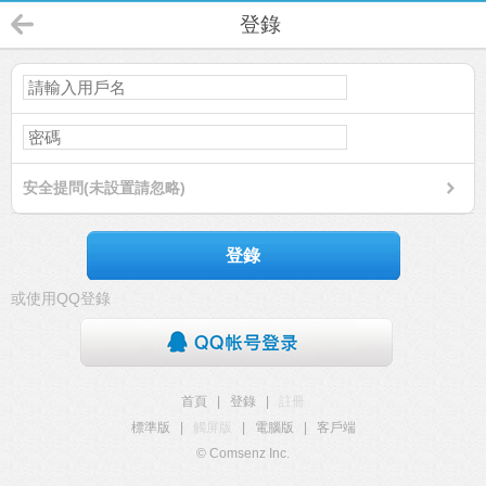
登錄
安全提問(未設置請忽略)
登錄
或使用QQ登錄
首頁
|
登錄
|
註冊
標準版
|
觸屏版
|
電腦版
|
客戶端
© Comsenz Inc.