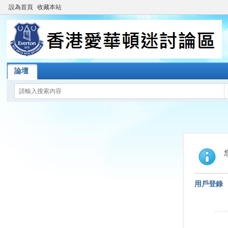
設為首頁
收藏本站
論壇
用戶登錄