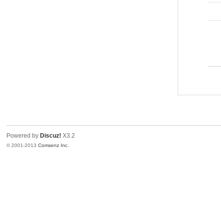
Powered by
Discuz!
X3.2
© 2001-2013
Comsenz Inc.