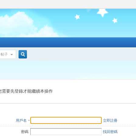
帖子
搜
索
您需要先登錄才能繼續本操作
用戶名
立即註冊
密碼:
找回密碼