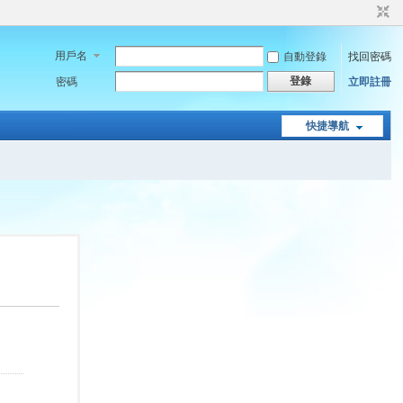
用戶名
自動登錄
找回密碼
登錄
密碼
立即註冊
快捷導航