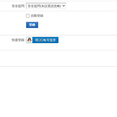
安全提問:
自動登錄
登錄
快捷登錄: