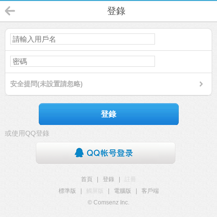
登錄
安全提問(未設置請忽略)
登錄
或使用QQ登錄
首頁
|
登錄
|
註冊
標準版
|
觸屏版
|
電腦版
|
客戶端
© Comsenz Inc.