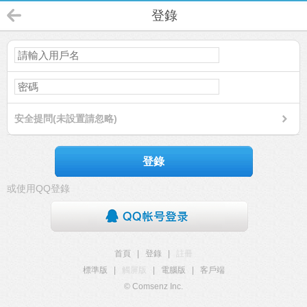
登錄
安全提問(未設置請忽略)
登錄
或使用QQ登錄
首頁
|
登錄
|
註冊
標準版
|
觸屏版
|
電腦版
|
客戶端
© Comsenz Inc.