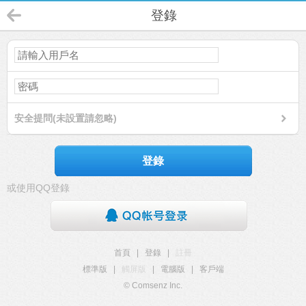
登錄
安全提問(未設置請忽略)
登錄
或使用QQ登錄
首頁
|
登錄
|
註冊
標準版
|
觸屏版
|
電腦版
|
客戶端
© Comsenz Inc.