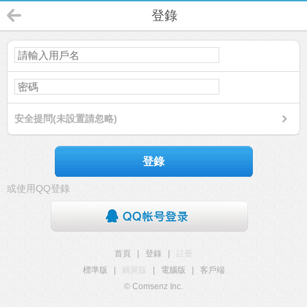
登錄
安全提問(未設置請忽略)
登錄
或使用QQ登錄
首頁
|
登錄
|
註冊
標準版
|
觸屏版
|
電腦版
|
客戶端
© Comsenz Inc.