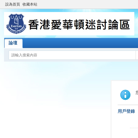
設為首頁
收藏本站
論壇
用戶登錄