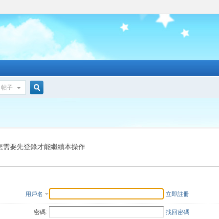
帖子
搜
索
您需要先登錄才能繼續本操作
用戶名
立即註冊
密碼:
找回密碼