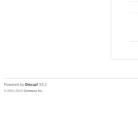
Powered by
Discuz!
X3.2
© 2001-2013
Comsenz Inc.