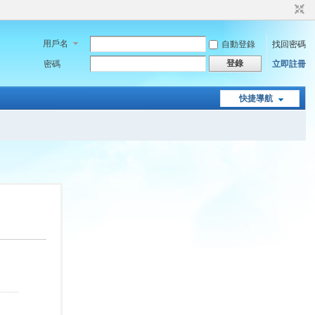
用戶名
自動登錄
找回密碼
登錄
密碼
立即註冊
快捷導航