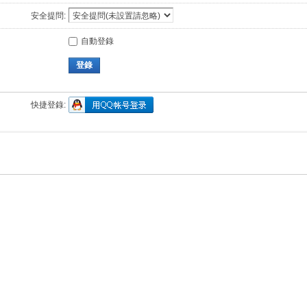
安全提問:
自動登錄
登錄
快捷登錄: