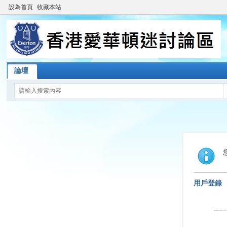
設為首頁
收藏本站
論壇
用戶登錄