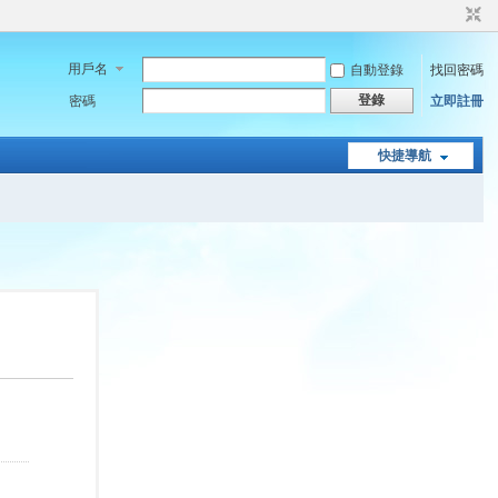
用戶名
自動登錄
找回密碼
登錄
密碼
立即註冊
快捷導航