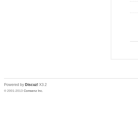
Powered by
Discuz!
X3.2
© 2001-2013
Comsenz Inc.