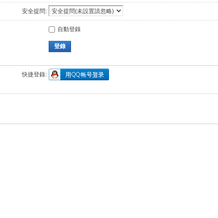
安全提問:
自動登錄
登錄
快捷登錄: