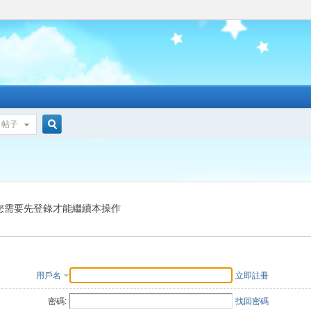
帖子
搜
索
您需要先登錄才能繼續本操作
用戶名
立即註冊
密碼:
找回密碼