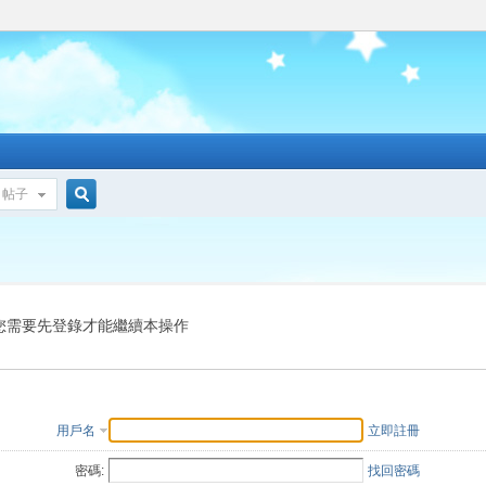
帖子
搜
索
您需要先登錄才能繼續本操作
用戶名
立即註冊
密碼:
找回密碼