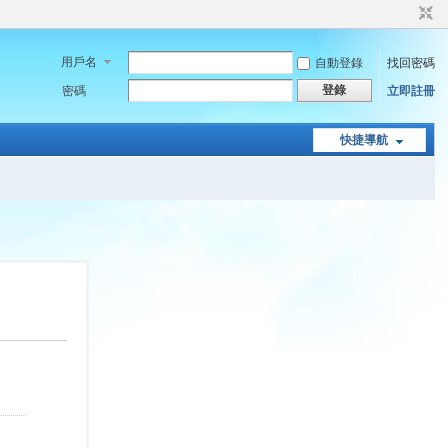
用戶名
自動登錄
找回密碼
登錄
密碼
立即註冊
快捷導航