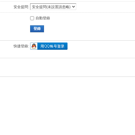
安全提問:
自動登錄
登錄
快捷登錄: