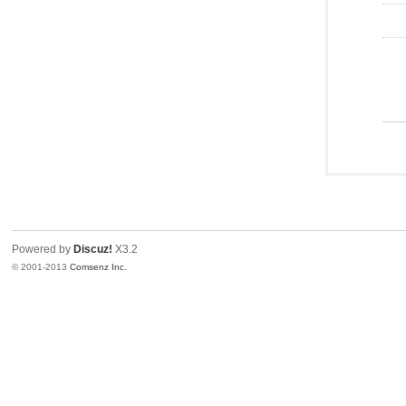
Powered by
Discuz!
X3.2
© 2001-2013
Comsenz Inc.