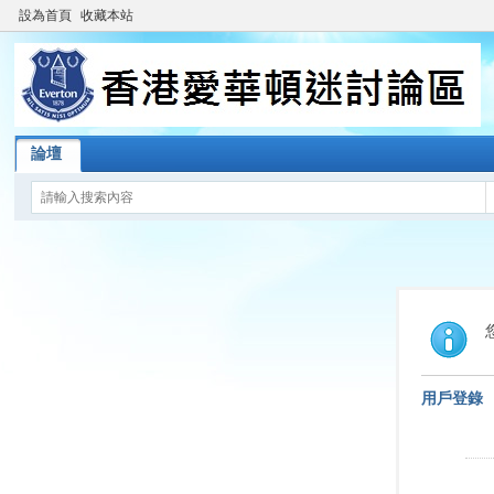
設為首頁
收藏本站
論壇
用戶登錄