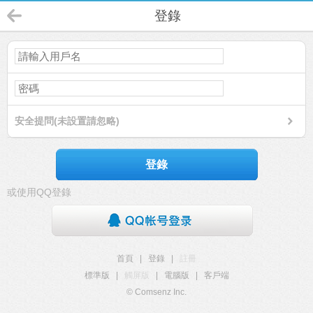
登錄
安全提問(未設置請忽略)
登錄
或使用QQ登錄
首頁
|
登錄
|
註冊
標準版
|
觸屏版
|
電腦版
|
客戶端
© Comsenz Inc.