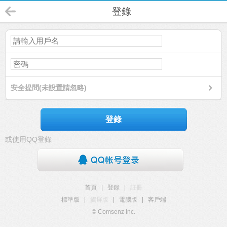
登錄
安全提問(未設置請忽略)
登錄
或使用QQ登錄
首頁
|
登錄
|
註冊
標準版
|
觸屏版
|
電腦版
|
客戶端
© Comsenz Inc.