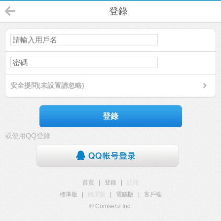
登錄
安全提問(未設置請忽略)
登錄
或使用QQ登錄
首頁
|
登錄
|
註冊
標準版
|
觸屏版
|
電腦版
|
客戶端
© Comsenz Inc.