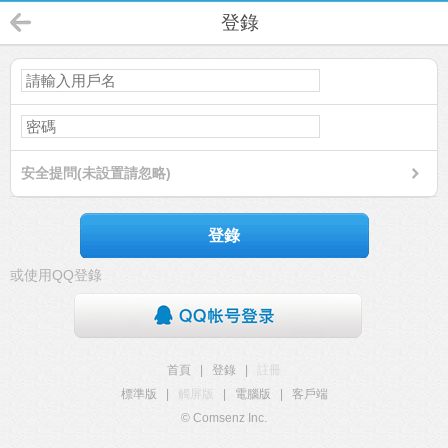
登錄
安全提問(未設置請忽略)
登錄
或使用QQ登錄
首頁
|
登錄
|
註冊
標準版
|
觸屏版
|
電腦版
|
客戶端
© Comsenz Inc.