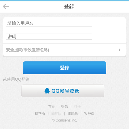
登錄
安全提問(未設置請忽略)
登錄
或使用QQ登錄
首頁
|
登錄
|
註冊
標準版
|
觸屏版
|
電腦版
|
客戶端
© Comsenz Inc.