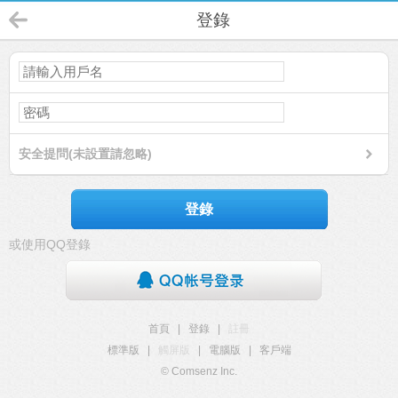
登錄
安全提問(未設置請忽略)
登錄
或使用QQ登錄
首頁
|
登錄
|
註冊
標準版
|
觸屏版
|
電腦版
|
客戶端
© Comsenz Inc.