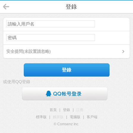
登錄
安全提問(未設置請忽略)
登錄
或使用QQ登錄
首頁
|
登錄
|
註冊
標準版
|
觸屏版
|
電腦版
|
客戶端
© Comsenz Inc.