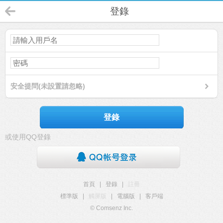
登錄
安全提問(未設置請忽略)
登錄
或使用QQ登錄
首頁
|
登錄
|
註冊
標準版
|
觸屏版
|
電腦版
|
客戶端
© Comsenz Inc.